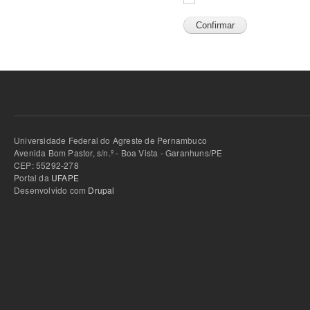
Universidade Federal do Agreste de Pernambuco
Avenida Bom Pastor, s/n.º - Boa Vista - Garanhuns/PE
CEP: 55292-278
Portal da
UFAPE
Desenvolvido com
Drupal