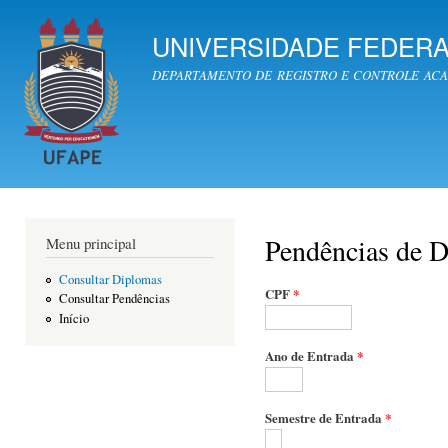
Pul
par
UNIVERSIDADE FEDER
con
DEPARTAMENTO DE REGISTRO E CONTROLE AC
prin
Pendências de 
Menu principal
Consultar Diplomas
CPF
*
Consultar Pendências
Início
Ano de Entrada
*
Semestre de Entrada
*